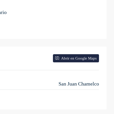
ario
Abrir en Google Maps
San Juan Chamelco