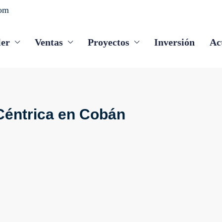
com
ler
Ventas
Proyectos
Inversión
Ac
éntrica en Cobán