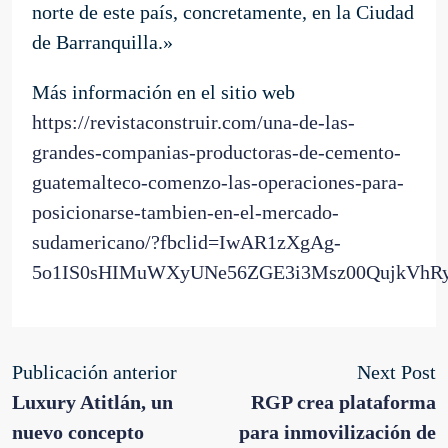
norte de este país, concretamente, en la Ciudad
de Barranquilla.»
Más información en el sitio web
https://revistaconstruir.com/una-de-las-
grandes-companias-productoras-de-cemento-
guatemalteco-comenzo-las-operaciones-para-
posicionarse-tambien-en-el-mercado-
sudamericano/?fbclid=IwAR1zXgAg-
5o1IS0sHIMuWXyUNe56ZGE3i3Msz00QujkVhR
Publicación anterior
Next Post
Luxury Atitlán, un
RGP crea plataforma
nuevo concepto
para inmovilización de