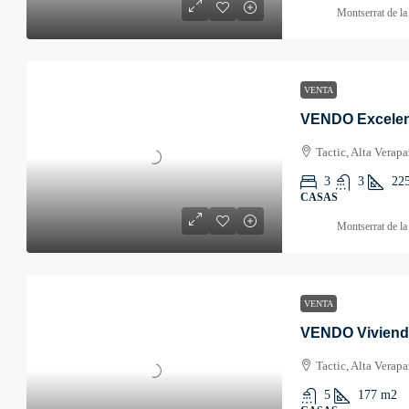
Montserrat de l
VENTA
Tactic, Alta Verap
3
3
22
CASAS
Montserrat de l
VENTA
VENDO Vivienda
Tactic, Alta Verap
5
177
m2