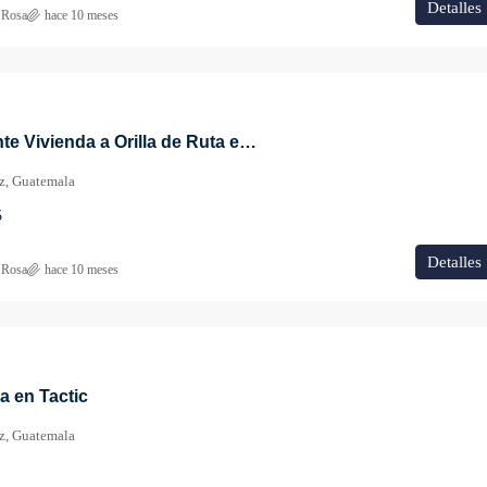
Detalles
a Rosa
hace 10 meses
VENDO Excelente Vivienda a Orilla de Ruta en Tactic
az, Guatemala
5
Detalles
a Rosa
hace 10 meses
 en Tactic
az, Guatemala