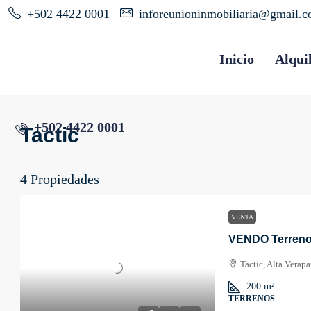
+502 4422 0001
inforeunioninmobiliaria@gmail.
Inicio
Alqui
+502 4422 0001
Tactic
4 Propiedades
VENTA
VENDO Terreno 
Tactic, Alta Verap
200
m²
TERRENOS